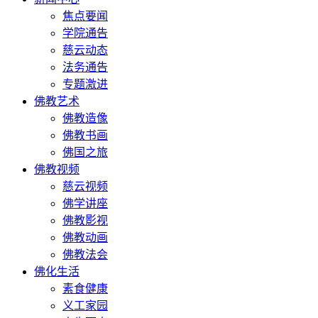
焦点要闻
学院通告
慈云动态
法务通告
专题激进
佛教艺术
佛教造像
佛教书画
佛国之旅
佛教视频
慈云视频
佛学讲座
佛教影视
佛教动画
佛教法会
佛化生活
素食健康
义工家园