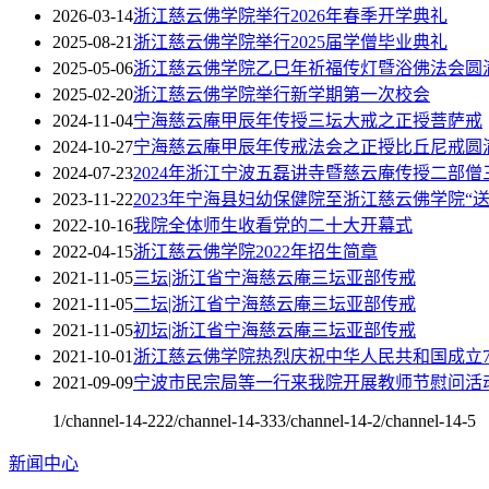
2026-03-14
浙江慈云佛学院举行2026年春季开学典礼
2025-08-21
浙江慈云佛学院举行2025届学僧毕业典礼
2025-05-06
浙江慈云佛学院乙巳年祈福传灯暨浴佛法会圆
2025-02-20
浙江慈云佛学院举行新学期第一次校会
2024-11-04
宁海慈云庵甲辰年传授三坛大戒之正授菩萨戒
2024-10-27
宁海慈云庵甲辰年传戒法会之正授比丘尼戒圆
2024-07-23
2024年浙江宁波五磊讲寺暨慈云庵传授二部
2023-11-22
2023年宁海县妇幼保健院至浙江慈云佛学院“
2022-10-16
我院全体师生收看党的二十大开幕式
2022-04-15
浙江慈云佛学院2022年招生简章
2021-11-05
三坛|浙江省宁海慈云庵三坛亚部传戒
2021-11-05
二坛|浙江省宁海慈云庵三坛亚部传戒
2021-11-05
初坛|浙江省宁海慈云庵三坛亚部传戒
2021-10-01
浙江慈云佛学院热烈庆祝中华人民共和国成立7
2021-09-09
宁波市民宗局等一行来我院开展教师节慰问活
1/channel-14-222/channel-14-333/channel-14-2/channel-14-5
新闻中心