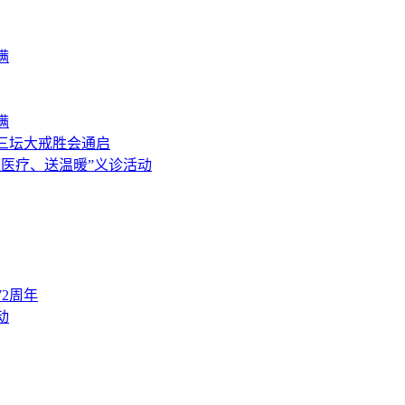
满
满
僧三坛大戒胜会通启
送医疗、送温暖”义诊活动
2周年
动