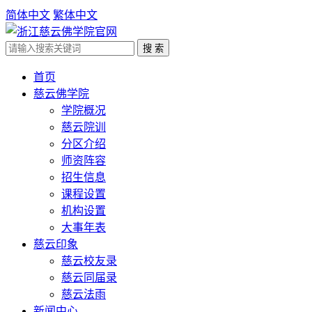
简体中文
繁体中文
首页
慈云佛学院
学院概况
慈云院训
分区介绍
师资阵容
招生信息
课程设置
机构设置
大事年表
慈云印象
慈云校友录
慈云同届录
慈云法雨
新闻中心